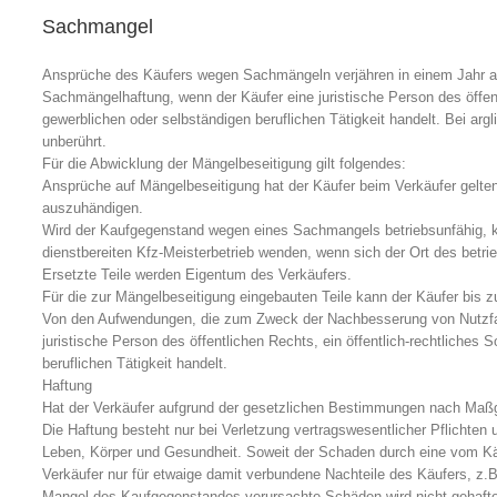
Sachmangel
Ansprüche des Käufers wegen Sachmängeln verjähren in einem Jahr ab
Sachmängelhaftung, wenn der Käufer eine juristische Person des öffent
gewerblichen oder selbständigen beruflichen Tätigkeit handelt. Bei a
unberührt.
Für die Abwicklung der Mängelbeseitigung gilt folgendes:
Ansprüche auf Mängelbeseitigung hat der Käufer beim Verkäufer gelte
auszuhändigen.
Wird der Kaufgegenstand wegen eines Sachmangels betriebsunfähig, 
dienstbereiten Kfz-Meisterbetrieb wenden, wenn sich der Ort des betr
Ersetzte Teile werden Eigentum des Verkäufers.
Für die zur Mängelbeseitigung eingebauten Teile kann der Käufer bis
Von den Aufwendungen, die zum Zweck der Nachbesserung von Nutzfahrz
juristische Person des öffentlichen Rechts, ein öffentlich-rechtliche
beruflichen Tätigkeit handelt.
Haftung
Hat der Verkäufer aufgrund der gesetzlichen Bestimmungen nach Maßga
Die Haftung besteht nur bei Verletzung vertragswesentlicher Pflichten
Leben, Körper und Gesundheit. Soweit der Schaden durch eine vom Kä
Verkäufer nur für etwaige damit verbundene Nachteile des Käufers, z.B
Mangel des Kaufgegenstandes verursachte Schäden wird nicht gehafte