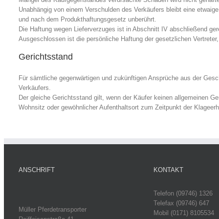
Unabhängig von einem Verschulden des Verkäufers bleibt eine etwaige
und nach dem Produkthaftungsgesetz unberührt.
Die Haftung wegen Lieferverzuges ist in Abschnitt IV abschließend ger
Ausgeschlossen ist die persönliche Haftung der gesetzlichen Vertreter
Gerichtsstand
Für sämtliche gegenwärtigen und zukünftigen Ansprüche aus der Gesch
Verkäufers.
Der gleiche Gerichtsstand gilt, wenn der Käufer keinen allgemeinen Ge
Wohnsitz oder gewöhnlicher Aufenthaltsort zum Zeitpunkt der Klageerh
ANSCHRIFT
KONTAKT
Telefon (09746) 1326
Telefax (09746) 647
Müller Pferdetransporter
Mobil (0171) 8105534