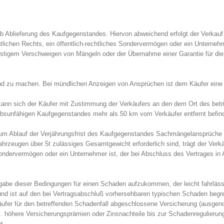
 Ablieferung des Kaufgegenstandes. Hiervon abweichend erfolgt der Verkauf 
lichen Rechts, ein öffentlich-rechtliches Sondervermögen oder ein Unternehm
rglistigem Verschweigen von Mängeln oder der Übernahme einer Garantie für d
nd zu machen. Bei mündlichen Anzeigen von Ansprüchen ist dem Käufer eine s
kann sich der Käufer mit Zustimmung der Verkäufers an den dem Ort des bet
iebsunfähigen Kaufgegenstandes mehr als 50 km vom Verkäufer entfernt befind
 zum Ablauf der Verjährungsfrist des Kaufgegenstandes Sachmängelansprüche
eugen über 5t zulässiges Gesamtgewicht erforderlich sind, trägt der Verkä
s Sondervermögen oder ein Unternehmer ist, der bei Abschluss des Vertrages i
be dieser Bedingungen für einen Schaden aufzukommen, der leicht fahrlässig
 und ist auf den bei Vertragsabschluß vorhersehbaren typischen Schaden begre
ufer für den betreffenden Schadenfall abgeschlossene Versicherung (ausge
. höhere Versicherungsprämien oder Zinsnachteile bis zur Schadenregulierung 
t.