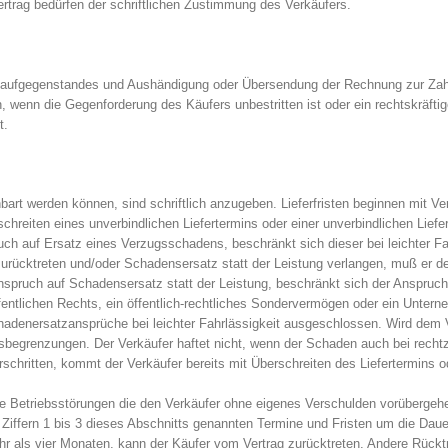
trag bedürfen der schriftlichen Zustimmung des Verkäufers.
aufgegenstandes und Aushändigung oder Übersendung der Rechnung zur Zahlung
enn die Gegenforderung des Käufers unbestritten ist oder ein rechtskräftiger
t.
einbart werden können, sind schriftlich anzugeben. Lieferfristen beginnen mit V
eiten eines unverbindlichen Liefertermins oder einer unverbindlichen Lieferf
uch auf Ersatz eines Verzugsschadens, beschränkt sich dieser bei leichter F
 zurücktreten und/oder Schadensersatz statt der Leistung verlangen, muß er 
nspruch auf Schadensersatz statt der Leistung, beschränkt sich der Anspruch
öffentlichen Rechts, ein öffentlich-rechtliches Sondervermögen oder ein Unter
chadenersatzansprüche bei leichter Fahrlässigkeit ausgeschlossen. Wird dem Ve
gsbegrenzungen. Der Verkäufer haftet nicht, wenn der Schaden auch bei rechtze
berschritten, kommt der Verkäufer bereits mit Überschreiten des Liefertermins o
de Betriebsstörungen die den Verkäufer ohne eigenes Verschulden vorüberge
 in Ziffern 1 bis 3 dieses Abschnitts genannten Termine und Fristen um die D
als vier Monaten, kann der Käufer vom Vertrag zurücktreten. Andere Rücktri