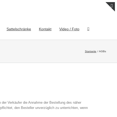
T
S
B
Sattelschränke
Kontakt
Video / Foto
A
Startseite
AGBs
n der Verkäufer die Annahme der Bestellung des näher
pflichtet, den Besteller unverzüglich zu unterrichten, wenn