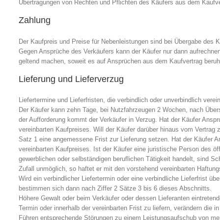
Übertragungen von Rechten und Pflichten des Käufers aus dem Kaufver
Zahlung
Der Kaufpreis und Preise für Nebenleistungen sind bei Übergabe des K
Gegen Ansprüche des Verkäufers kann der Käufer nur dann aufrechnen, w
geltend machen, soweit es auf Ansprüchen aus dem Kaufvertrag beruh
Lieferung und Lieferverzug
Liefertermine und Lieferfristen, die verbindlich oder unverbindlich ver
Der Käufer kann zehn Tage, bei Nutzfahrzeugen 2 Wochen, nach Überschr
der Aufforderung kommt der Verkäufer in Verzug. Hat der Käufer Anspr
vereinbarten Kaufpreises. Will der Käufer darüber hinaus vom Vertrag
Satz 1 eine angemessene Frist zur Lieferung setzen. Hat der Käufer A
vereinbarten Kaufpreises. Ist der Käufer eine juristische Person des 
gewerblichen oder selbständigen beruflichen Tätigkeit handelt, sind S
Zufall unmöglich, so haftet er mit den vorstehend vereinbarten Haftun
Wird ein verbindlicher Liefertermin oder eine verbindliche Lieferfrist ü
bestimmen sich dann nach Ziffer 2 Sätze 3 bis 6 dieses Abschnitts.
Höhere Gewalt oder beim Verkäufer oder dessen Lieferanten eintreten
Termin oder innerhalb der vereinbarten Frist zu liefern, verändern die
Führen entsprechende Störungen zu einem Leistungsaufschub von mehr 