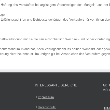
 Haftung des Verkäufers bei arglistigem Verschweigen des Mangels, aus der 
egelt.
, Erfüllungsgehilfen und Betriegsangehörigen des Verkäufers für von ihnen dur
äftsverbindung mit Kaufleuten einschließlich Wechsel- und Scheckforderungen
richtsstand im Inland hat, nach Vertragsabschluss seinen Wohnsitz oder gewö
ebung nicht bekannt ist. Im übrigen gilt bei Ansprüchen des Verkäufers geg
INTERESSANTE BEREICHE
AKT
MÜL
Impressum
Datenschutz
HUM