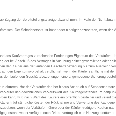
en ab Zugang der Bereitstellungsanzeige abzunehmen. Im Falle der Nichtabna
fpreises. Der Schadenersatz ist höher oder niedriger anzusetzen, wenn der V
nd des Kaufvertrages zustehenden Forderungen Eigentum des Verkäufers. Ist 
, der bei Abschluß des Vertrages in Ausübung seiner gewerblichen oder selbst
gegen den Käufer aus der laufenden Geschäftsbeziehung bis zum Ausgleich
cht auf den Eigentumsvorbehalt verpflichtet, wenn der Käufer sämtliche mi
n aus den laufenden Geschäftsbeziehungen eine angemessene Sicherung beste
urücktreten. Hat der Verkäufer darüber hinaus Anspruch auf Schadensersatz 
der Verkäufer den gewöhnlichen Verkaufswert des Kaufgegenstandes im Zeitpu
n kann, wird nach Wahl des Käufers ein öffentlich bestellter und vereidigte
 Käufer trägt sämtliche Kosten der Rücknahme und Verwertung des Kaufgege
nzusetzen, wenn der Verkäufer höhere oder der Käufer niedrigere Kosten nach
fgegenstand weder verfügen noch Dritten vertraglich eine Nutzung einräumen