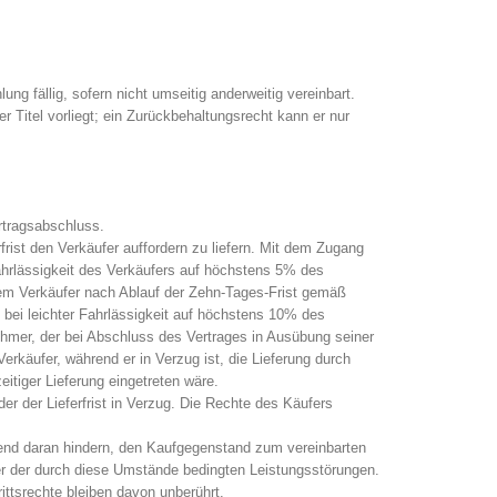
 fällig, sofern nicht umseitig anderweitig vereinbart.
 Titel vorliegt; ein Zurückbehaltungsrecht kann er nur
ertragsabschluss.
rist den Verkäufer auffordern zu liefern. Mit dem Zugang
ahrlässigkeit des Verkäufers auf höchstens 5% des
dem Verkäufer nach Ablauf der Zehn-Tages-Frist gemäß
 bei leichter Fahrlässigkeit auf höchstens 10% des
nehmer, der bei Abschluss des Vertrages in Ausübung seiner
rkäufer, während er in Verzug ist, die Lieferung durch
itiger Lieferung eingetreten wäre.
der der Lieferfrist in Verzug. Die Rechte des Käufers
hend daran hindern, den Kaufgegenstand zum vereinbarten
auer der durch diese Umstände bedingten Leistungsstörungen.
ttsrechte bleiben davon unberührt.