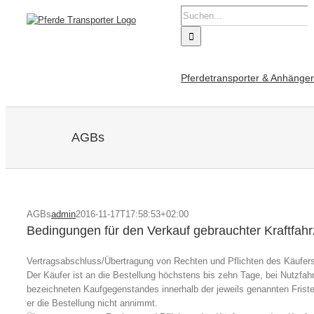
Zum
Suche
Inhalt
nach:
springen
Pferdetransporter & Anhänger
AGBs
AGBs
admin
2016-11-17T17:58:53+02:00
Bedingungen für den Verkauf gebrauchter Kraftfah
Vertragsabschluss/Übertragung von Rechten und Pflichten des Käufer
Der Käufer ist an die Bestellung höchstens bis zehn Tage, bei Nutzf
bezeichneten Kaufgegenstandes innerhalb der jeweils genannten Fristen s
er die Bestellung nicht annimmt.