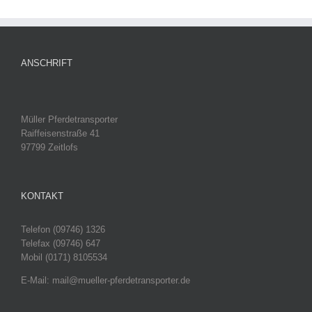
ANSCHRIFT
Müller Pferdetransporter
Raiffeisenstraße 41
97799 Zeitlofs
KONTAKT
Telefon (09746) 1326
Telefax (09746) 647
Mobil (0171) 8105534
E-Mail: mail@mueller-pferdetransporter.de