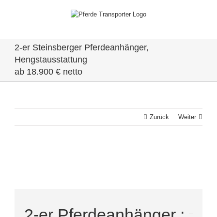
Zum
Inhalt
springen
2-er Steinsberger Pferdeanhänger,
Hengstausstattung
ab 18.900 € netto
Zurück
Weiter
View
Larger
Image
2-er Pferdeanhänger :